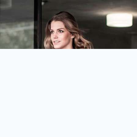
Somos especialistas en automatismos de puertas y
portales automáticos para Comunidades de vecinos.
Escríbenos a
info@baezaportal.es
y te responderemos lo
antes posible.