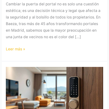
Cambiar la puerta del portal no es solo una cuestión
estética; es una decisión técnica y legal que afecta a
la seguridad y al bolsillo de todos los propietarios. En
Baeza, tras más de 45 años transformando portales
en Madrid, sabemos que la mayor preocupación en
una junta de vecinos no es el color del […]
Leer más »
Cerraduras
inteligentes
para
apartamentos
turísticos:
seguridad