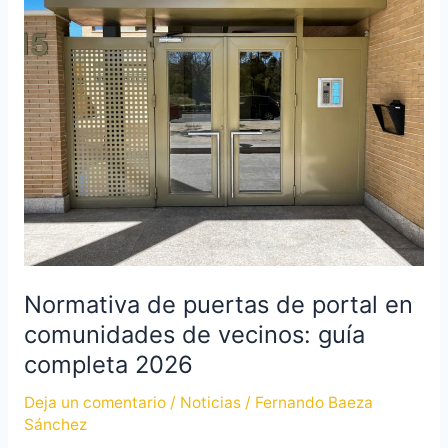
de
puertas
de
portal
en
comunidades
de
vecinos:
guía
completa
2026
Normativa de puertas de portal en
comunidades de vecinos: guía
completa 2026
Deja un comentario
/
Noticias
/
Fernando Baeza
Sánchez