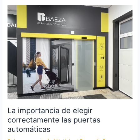
La
importancia
de
elegir
correctamente
las
puertas
automáticas
La importancia de elegir
correctamente las puertas
automáticas