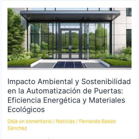
Impacto
Ambiental
y
Sostenibilidad
en
la
Automatización
de
Puertas:
Impacto Ambiental y Sostenibilidad
Eficiencia
en la Automatización de Puertas:
Energética
Eficiencia Energética y Materiales
y
Ecológicos
Materiales
Ecológicos
Deja un comentario
/
Noticias
/
Fernando Baeza
Sánchez