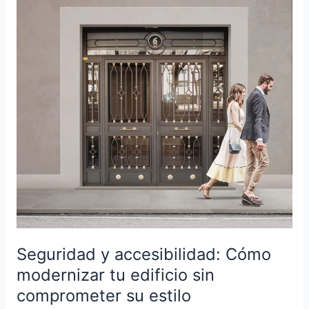
Cómo
modernizar
tu
edificio
sin
comprometer
su
estilo
Seguridad y accesibilidad: Cómo
modernizar tu edificio sin
comprometer su estilo