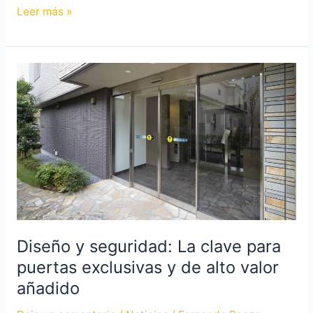
Leer más »
Diseño
y
seguridad:
La
clave
para
puertas
exclusivas
y
de
Diseño y seguridad: La clave para
alto
puertas exclusivas y de alto valor
valor
añadido
añadido