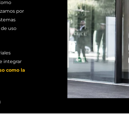
omo
orzamos por
istemas
 de uso
iales
e integrar
so como la