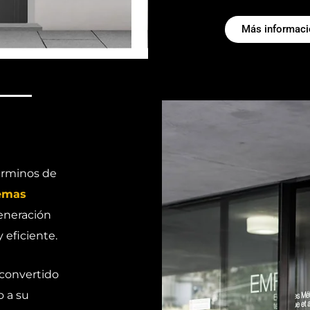
Más informació
érminos de
emas
eneración
 eficiente.
 convertido
 a su