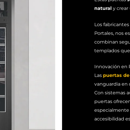
natural
y crear
Los fabricantes
Portales, nos 
combinan seguri
templados que o
Innovación en 
Las
puertas de
vanguardia en 
Con sistemas au
puertas ofrece
especialmente e
accesibilidad es