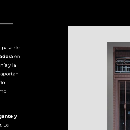
a pasa de
madera
en
ía y la
s aportan
ndo
omo
gante y
.
La