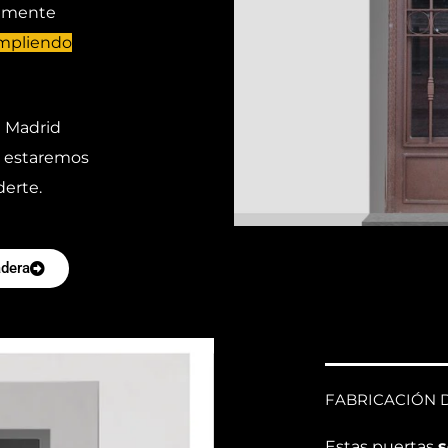
samente
mpliendo
n Madrid
, estaremos
erte.
adera
FABRICACIÓN D
Estas puertas
s