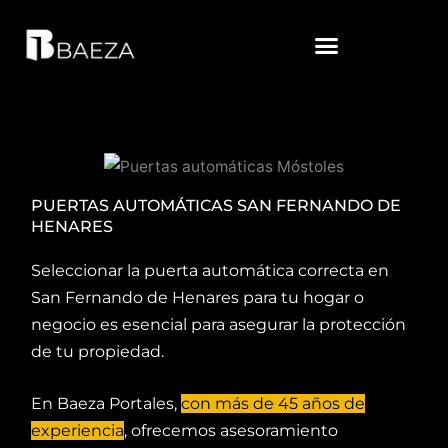
Ir
al
contenido
SOLICITA TU PRESUPUESTO GRATIS
PUERTAS AUTOMÁTICAS SAN FERNANDO DE
HENARES
Seleccionar la puerta automática correcta en
San Fernando de Henares para tu hogar o
negocio es esencial para asegurar la protección
de tu propiedad.
En Baeza Portales,
con más de 45 años de
experiencia
, ofrecemos asesoramiento